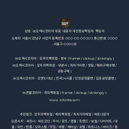
상호: ㈜오섹시코리아 대표: 대표자 개인정보책임자: 책임자
소재지: 서울시 강남구 사업자 등록번호: 000-00-00000 통신번호: 0000
-서울구-0000호
㈜오섹시코리아 - 모두의백화점 - 본사
(
framer
/
clickup
/
strikingly
)
㈜오섹시코리아 - 모두의백화점 - 부본사
(
최저가마켓
/
핫딜
/
해외구매대행
/
공동구매
)
㈜오섹시코리아 - 모밴10대산
(
전국24시콜
/
인천공항콜밴
/
김포공항콜밴
)
㈜존클코리아 - 취미백화점
(
framer
/
clickup
/
strikingly
)
www.zckorea.com
추천링크 :
모두의백화점
/
취미백화점
/
최저가마케팅
/
파트너문의
오존서치
- 파트너 :
비트코인
/
주식
/
로또
/
명품
/
트렌드
/
보험
/
다이어트
/
대
출
/
와인
/
원룸
/
오피스텔
/
맛집
/
여행
/
헤어샵
/
호텔
/
휘트니스
/
바이크
/
중