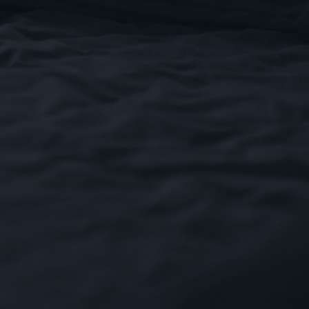
ROOM
DELUXE
+