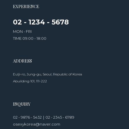
EXPERIENCE
02 - 1234 - 5678
MON - FRI
TIME 09:00 - 18:00
ADDRESS
Eulji-ro, Jung-gu, Seoul, Republic of Korea
Abuilding 101, 111-222
INQUIRY
02 - 9876 - 5432｜02 - 2345 - 6789
osexykorea@naver.com